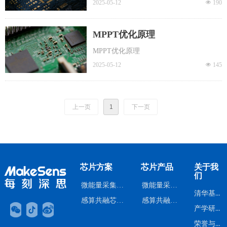
2025-05-12
넶
190
MPPT优化原理
MPPT优化原理
2025-05-12
넶
145
上一页
1
下一页
芯片方案
芯片产品
关于我
们
微能量采集芯片方案
微能量采集芯片
清华基因
感算共融芯片方案
感算共融芯片
产学研背景
荣誉与认证