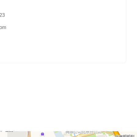
23
com